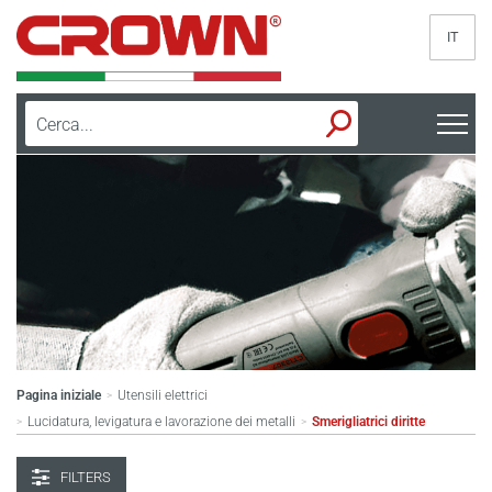
IT
Pagina iniziale
Utensili elettrici
>
Lucidatura, levigatura e lavorazione dei metalli
Smerigliatrici diritte
>
>
FILTERS