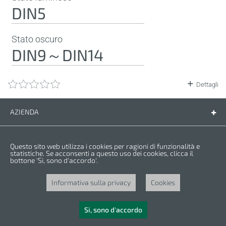
DIN5
Stato oscuro
DIN9～DIN14
Dettagli
AZIENDA
Azienda
Contatti
ASSISTENZA
Questo sito web utilizza i cookies per ragioni di funzionalità e
Ricambi
statistiche. Se acconsenti a questo uso dei cookies, clicca il
bottone 'Si, sono d'accordo'.
Manuali di istruzioni
INFORMAZIONI LEGALI
Condizioni di garanzia
Informativa sulla privacy
Informativa sulla privacy
Cookies
Cookies
Copyright © 2025 CROWN. Tutti i diritti riservati. CROWN è un marchio
registrato. | CROWN è un marchio del gruppo Merit Link.
Si, sono d'accordo