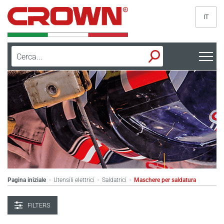
IT
Pagina iniziale
Utensili elettrici
Saldatrici
Maschere per saldatura
>
>
>
FILTERS