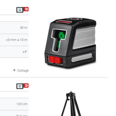
30 m
±3 mm a 10 m
±4°
Dettagli
120 cm