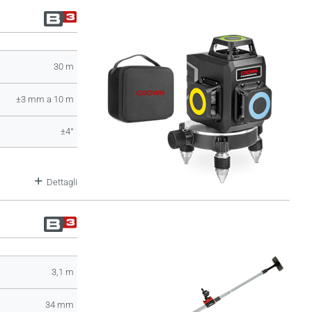
30 m
±3 mm a 10 m
±4°
Dettagli
3,1 m
34 mm