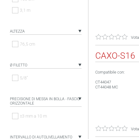
3,1 m
ALTEZZA
Vota
76,5 cm
CAXO-S16
Ø FILETTO
Compatibile con:
5/8"
CT44047
CT44048 MC
PRECISIONE DI MESSA IN BOLLA - FASCIO
ORIZZONTALE
±3 mm a 10 m
Vota
INTERVALLO DI AUTOLIVELLAMENTO