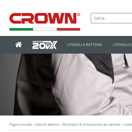
UTENSILI A BATTERIA
UTENSILI E
Pagina iniziale
Utensili elettrici
Strumenti di misurazione da cantiere
Livell
>
>
>