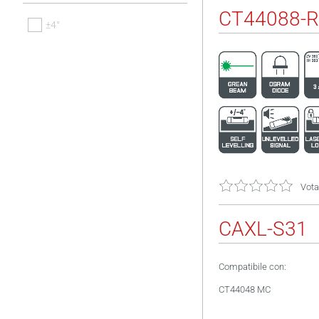
CT44088-R
±4°
Vota
CAXL-S31
Compatibile con:
CT44048 MC