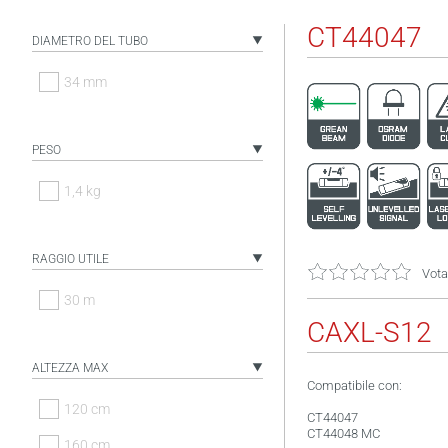
CT44047
DIAMETRO DEL TUBO
34 mm
PESO
1,4 kg
RAGGIO UTILE
Vota
30 m
CAXL-S12
ALTEZZA MAX
Compatibile con:
120 cm
CT44047
CT44048 MC
160 cm