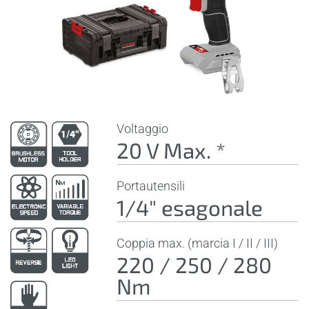
Voltaggio
20 V Max. *
Portautensili
1/4" esagonale
Coppia max. (marcia I / II / III)
220 / 250 / 280
Nm