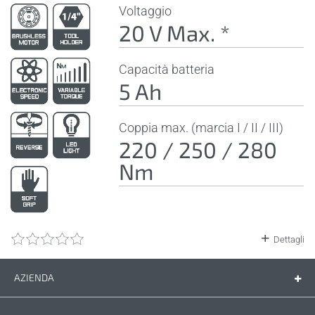
Voltaggio
20 V Max. *
Capacità batteria
5 Ah
Coppia max. (marcia I / II / III)
220 / 250 / 280
Nm
Dettagli
AZIENDA
Azienda
Contatti