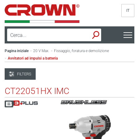
IT
Pagina iniziale
20 V Max.
Fissaggio, foratura e demolizione
>
>
Avvitatori ad impulsi a batteria
>
FILTERS
CT22051HX IMC