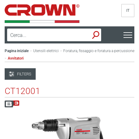
IT
Pagina iniziale
Utensili elettrici
Foratura, fissaggio e foratura a percussione
>
>
Avvitatori
>
FILTERS
CT12001